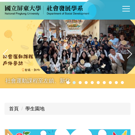
跳
到
主
要
內
容
區
社會運動課程至左鎮、新化
首頁
學生園地