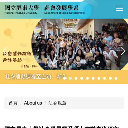
跳
到
主
要
內
容
區
社會運動課程至左鎮、新化
首頁
About us
法令規章