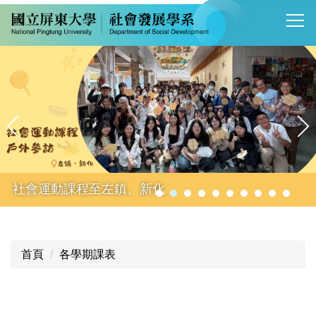
跳
到
主
要
內
容
區
社會運動課程至左鎮、新化
首頁
各學期課表