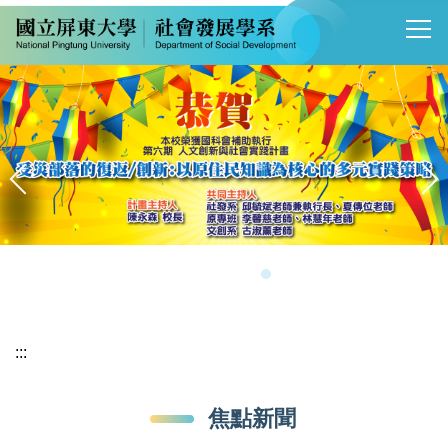
跳
到
主
要
內
容
區
:::
焦點新聞