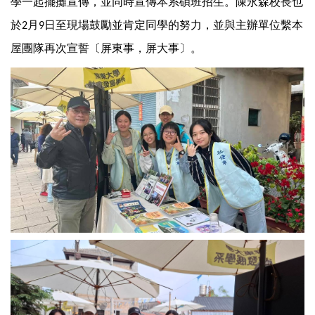
學一起擺攤宣傳，並同時宣傳本系碩班招生。陳永森校長也
於
月
日至現場鼓勵並肯定同學的努力，並與主辦單位繫本
2
9
屋團隊再次宣誓〔屏東事，屏大事〕。