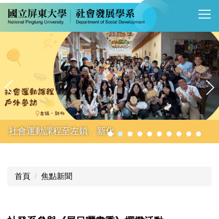
跳
到
主
要
內
容
區
社會運動課程至左鎮、新化
首頁
焦點新聞