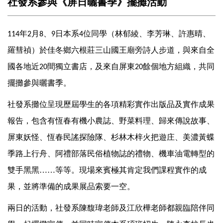
社發系參與《屏日曬書季》擺攤活動
年
月
、
日本系
位同學（林郁綾、李芳琳、許惠晴、
114
2
8
9
4
羅彗禎）於佳冬鄉六根莊三山國王廟旁詩人步道，與來自全
國各地近
間獨立書店，及來自屏東
餘個地方組織，共同
20
20
擺攤參與曬書季。
社發系攤位呈現歷屆學生的各項精彩實作出版品及實作成果
報告，包含有恆春有機小農誌、野菜料理、歸來傳說故事、
屏東妖怪、恆春民謠探險隊、杉林木梓火把遊庄、美濃黃蝶
季路上行舟、阿禮部落民俗植物誌的禮物、機車油電轉型的
雙手黑黑……等等。現場來賓極其肯定我們課程實作的成
果，並將準備的成果展品索要一空。
兩日的活動，社發系陳馥瑋老師及江欣樺老師都親臨陪伴同