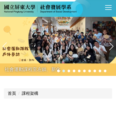
跳
到
主
要
內
容
區
社會運動課程至左鎮、新化
首頁
課程架構