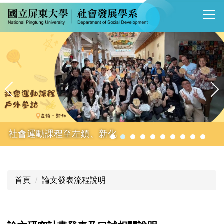
跳
到
主
要
內
容
區
社會運動課程至左鎮、新化
首頁
論文發表流程說明