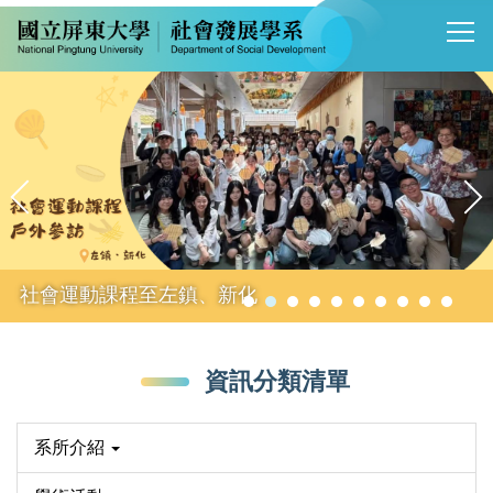
跳
到
主
要
內
容
區
社會運動課程至左鎮、新化
資訊分類清單
系所介紹