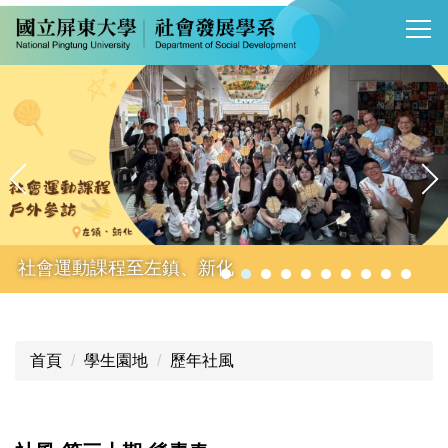
跳
到
主
要
內
容
區
社會運動課程至左鎮、新化
首頁
學生園地
歷年社風