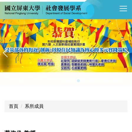
跳
到
主
要
內
容
區
首頁
系所成員