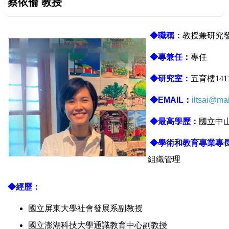
蔡依倫 教授
◆
職稱：
教授兼研究
◆
專兼任：
專任
◆
研究室：
五育樓141
◆
EMAIL：
iltsai@mai
◆
最高學歷：
國立中
◆
學術和教育專業專
組織管理
◆
經歷：
國立屏東大學社會發展系副教授
國立澎湖科技大學通識教育中心副教授