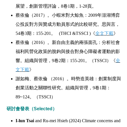
展望，創新管理評論，8卷1期，1-28頁。
蔡依倫（
2017
）。小蝦米對大鯨魚：
2009
年澎湖博弈
公投反對方與贊成方動員形式的比較研究。思與言，
54
卷
3
期：
155-201
。
(THCI &TSSCI )
《
全文下載
》
蔡依倫（
2016
）。新自由主義的兩張面孔：分析社會
福利民營化政策的脫鉤與接合對身心障礙者運動的影
響。組織與管理，
9
卷
2
期：
155-201
。（
TSSCI
）
《
全
文下載
》
謝如梅、蔡依倫 （
2016
）。時勢造英雄：創業制度與
創業活動之關聯性研究。組織與管理，
9
卷
1
期：
89~124
。（
TSSCI
）
研討會發表（Selected）
I-lun Tsai
and Ru-mei Hsieh (2024) Climate concerns and