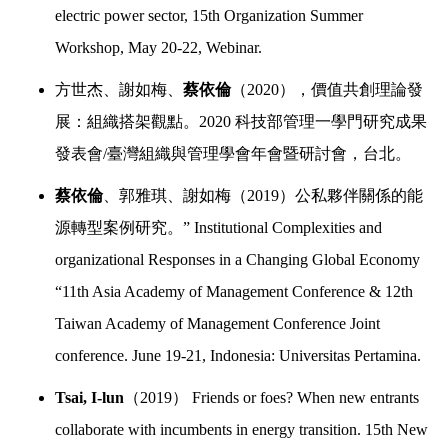
electric power sector, 15th Organization Summer
Workshop, May 20-22, Webinar.
方世杰、謝如梅、
蔡依倫
（
2020
），價值共創理論發
展：組織搭架觀點。
2020
科技部管理一學門研究成果
發表會
/
臺灣組織與管理學會年會暨研討會，台北。
蔡依倫
、郭雅琪、謝如梅（
2019
）公私夥伴關係的能
源轉型案例研究。
” Institutional Complexities and
organizational Responses in a Changing Global Economy
“11th Asia Academy of Management Conference & 12th
Taiwan Academy of Management Conference Joint
conference. June 19-21, Indonesia: Universitas Pertamina.
Tsai, I-lun
（
2019
）
Friends or foes? When new entrants
collaborate with incumbents in energy transition. 15th New