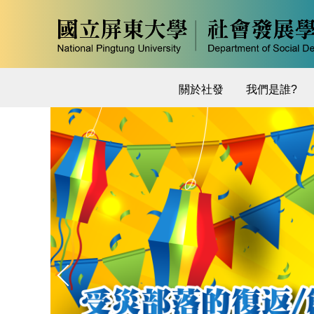
跳
到
主
要
內
關於社發
我們是誰?
容
區