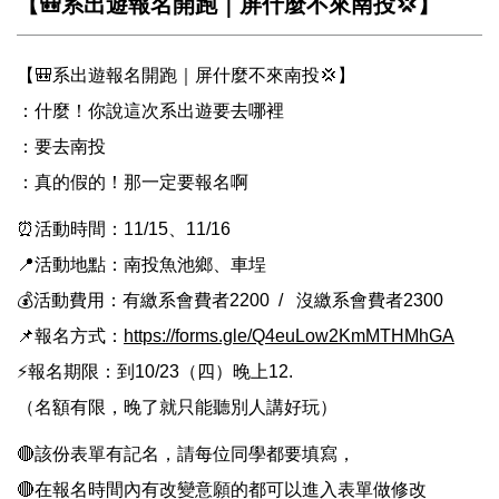
【🎒系出遊報名開跑｜屏什麼不來南投💢】
【🎒系出遊報名開跑｜屏什麼不來南投💢】
：什麼！你說這次系出遊要去哪裡
：要去南投
：真的假的！那一定要報名啊
⏰活動時間：11/15、11/16
📍活動地點：南投魚池鄉、車埕
💰活動費用：有繳系會費者2200 / 沒繳系會費者2300
📌報名方式：
https://forms.gle/Q4euLow2KmMTHMhGA
⚡報名期限：到10/23（四）晚上12.
（名額有限，晚了就只能聽別人講好玩）
🔴該份表單有記名，請每位同學都要填寫，
🔴在報名時間內有改變意願的都可以進入表單做修改