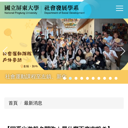
跳
到
主
要
內
容
區
社會運動課程至左鎮、新化
首頁
最新消息