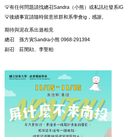
💡有任何問題請找總召Sandra（小熊）或私訊社發系IG
💡後續事宜請隨時留意班群和系學會ig，感謝。
期待與泥在系出遊相見
總召 孫方寅Sandra小熊 0968-291394
副召 莊閔勛、李聖柏