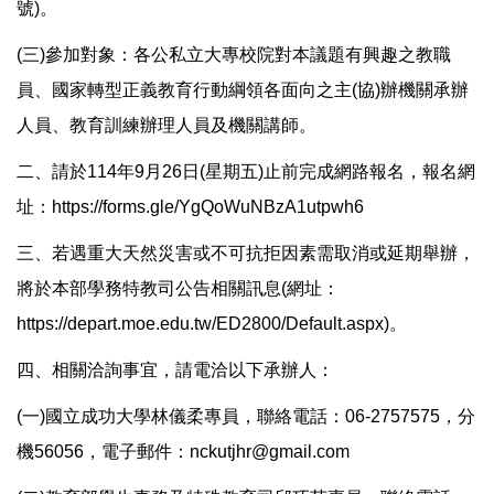
號)。
(三)參加對象：各公私立大專校院對本議題有興趣之教職
員、國家轉型正義教育行動綱領各面向之主(協)辦機關承辦
人員、教育訓練辦理人員及機關講師。
二、請於114年9月26日(星期五)止前完成網路報名，報名網
址：https://forms.gle/YgQoWuNBzA1utpwh6
三、若遇重大天然災害或不可抗拒因素需取消或延期舉辦，
將於本部學務特教司公告相關訊息(網址：
https://depart.moe.edu.tw/ED2800/Default.aspx)。
四、相關洽詢事宜，請電洽以下承辦人：
(一)國立成功大學林儀柔專員，聯絡電話：06-2757575，分
機56056，電子郵件：nckutjhr@gmail.com