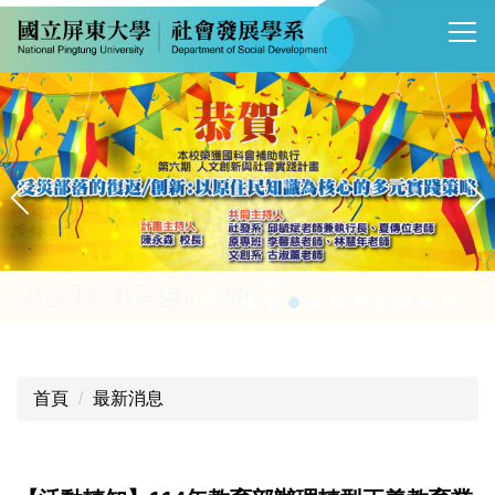
跳
到
主
要
內
容
區
社會運動課程至左鎮、新化
首頁
最新消息