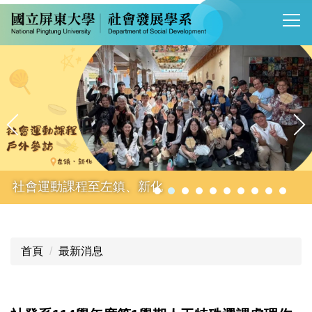
跳
到
主
要
內
容
區
社會運動課程至左鎮、新化
首頁
最新消息