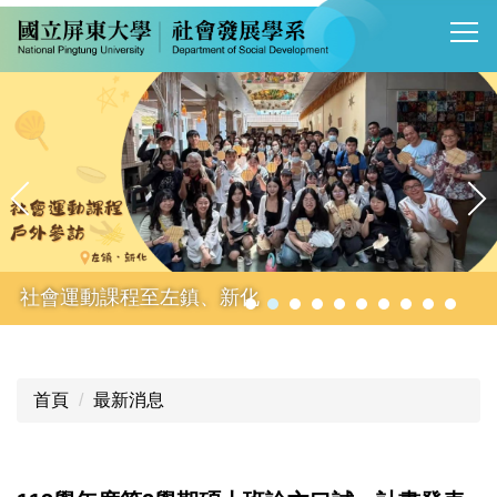
跳
到
主
要
內
容
區
社會運動課程至左鎮、新化
首頁
最新消息