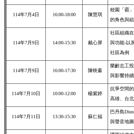
校園「霸」
114
年7月4日
16:00-18:00
陳慧琪
的角色與組
社區組織在
114
年7月9日
14:00-15:30
戴心屏
與功能-以
社區為例
樂齡志工投
114
年7月9日
16:00-17:30
陳映蓁
與影響持續
抗爭空間的
114
年7月10日
10:00-12:00
楊紫婷
高雄、台北
巴丹島Diu
114
年7月11日
13:30-15:30
蘇仁福
與聲音地圖