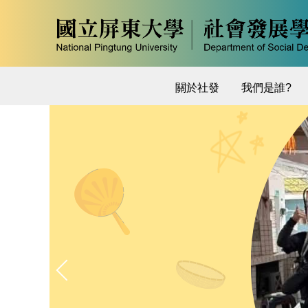
跳
到
主
要
內
關於社發
我們是誰?
容
區