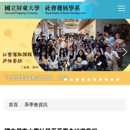
跳
到
主
要
內
容
區
社會運動課程至左鎮、新化
首頁
系學會資訊