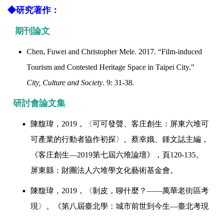
◆研究著作
：
期刊論文
Chen, Fuwei and Christopher Mele. 2017. “Film-induced
Tourism and Contested Heritage Space in Taipei City.”
City, Culture and Society
. 9: 31-38.
研討會論文集
陳馥瑋，
2019
，〈可可發聲、客庄創生：屏東六堆可
可產業的行動者協作初探
〉
。蔡幸娥、鍾文誌主編，
《客庄創生
—2019
第七屆六堆論壇》，頁
120-135
。
屏東縣：財團法人六堆學文化藝術基金會。
陳馥瑋，
2019
，〈剝皮，聊什麼？
——
萬華老街區考
現〉。《第八屆臺北學：城市前世到今生
—
臺北考現