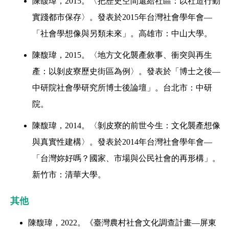
陳馥瑋，
2015
。〈把歷史空間還給社區：以社造行動
實踐都市保存
〉
。發表於
2015
年台灣社會學年會
—
「社會學想像與另類未來」。高雄市：中山大學。
陳馥瑋，
2015
。〈地方文化襲產敘事、衝突與再生
產：以剝皮寮歷史街區為例
〉
。發表於「博士之後
—
中研院社會學研究所博士後論壇」。台北市：中研
院。
陳馥瑋，
2014
。〈剝皮寮的前世今生：文化襲產想像
與真實性建構
〉
。發表於
2014
年台灣社會學年會
—
「台灣妳好嗎？國家、市場與公民社會的再形構」。
新竹市：清華大學。
其他
陳馥瑋，
2022
。《臺灣農村社會文化調查計畫
—
屏東