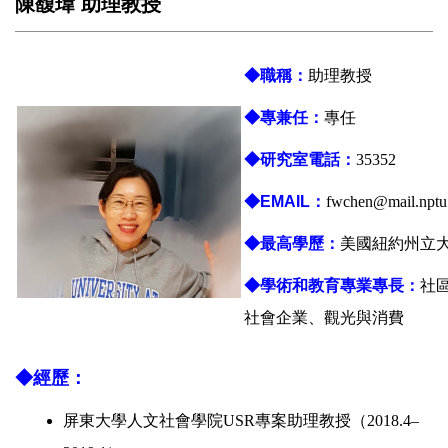
陳馥瑋 助理教授
◆職稱：
助理教授
◆專兼任：
專任
◆研究室電話：
35352
◆EMAIL：
fwchen@mail.nptu
◆最高學歷：
美國紐約州立
◆學術和教育專業專長
：
社
社會企業、觀光與消費
◆經歷
：
屏東大學人文社會學院
USR
專案助理教授（
2018.4–