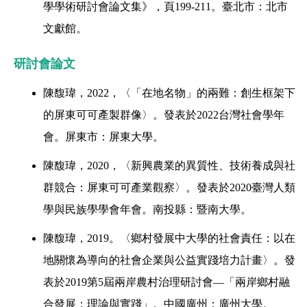
學學術研討會論文集》，頁
199-211
。臺北市：北市
文獻館。
研討會論文
陳馥瑋，
2022
，〈「在地名物」的兩難：創生框架下
的屏東可可產製群像
〉
。發表於
2022
台灣社會學年
會。屏東市：屏東大學。
陳馥瑋，
2020
，〈新興農業的異質性、技術養成與社
群競合：屏東可可產業觀察
〉
。發表於
2020
臺灣人類
學與民族學學會年會。南投縣：暨南大學。
陳馥瑋，
2019
。〈鄉村發展中大學的社會責任：以在
地關懷為導向的社會企業與公益實踐培力計畫
〉
。發
表於
2019
第
5
屆兩岸農村治理研討會
—
「兩岸鄉村融
合發展：理論與實踐」。中國廣州：廣州大學。