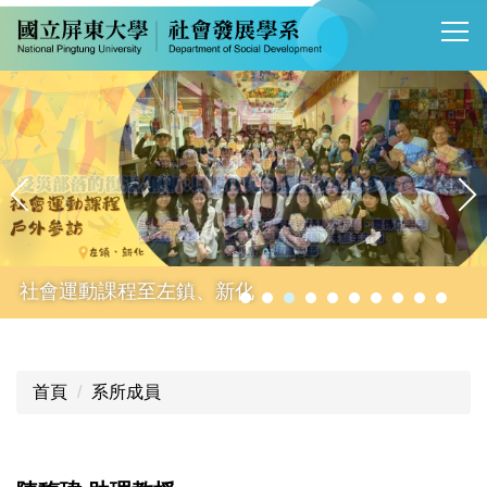
跳
到
主
要
內
容
區
社會運動課程至左鎮、新化
首頁
系所成員