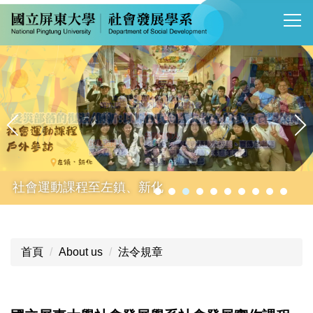
跳
到
主
要
內
容
區
社會運動課程至左鎮、新化
首頁
About us
法令規章