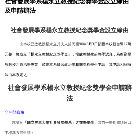
社會發展學系楊永立教授紀念獎學金設立緣由
及申請辦法
社會發展學系
楊永立教授紀念獎學金
設立緣由
由本校已故教授楊永立其夫人於民國96年3
月3日捐贈本校新台幣12萬
元整，擬成立「楊永立教授紀念獎學金」，楊故教授生前教學認真，為彰顯楊
故教授之政治學專業，鼓勵本系修習政治學相關課程學生申請，其申請相關辦
法由本系定之。
社會發展學系
楊永立教授紀念獎學金
申請辦
法
◇ 申請資格：
就讀於
「國立屏東大學社會發展學系」之在學學生
，其前一學期成績達以
下標準方可申請：