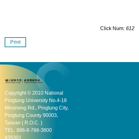
Click Num:
612
Print
Copyright © 2010 National
Pingtung University No.4-18
Minsheng Rd., Pingtung City,
Pingtung County 90003,
Taiwan ( R.O.C. )
TEL: 886-8-766-3800
#35301