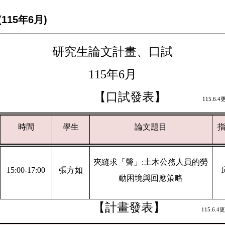
15年6月)
研究生論文計畫、口試
115
年6月
【口試發表】
115.6.4
時間
學生
論文題目
夾縫求「聲」:土木公務人員的勞
15:00-17:00
張方如
動困境與回應策略
【計畫發表】
115.6.4
更