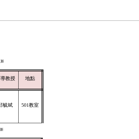
更新
指導教授
地點
邱毓斌
501
教室
新