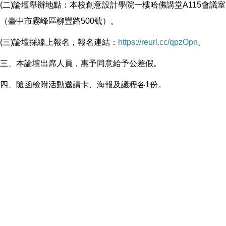
(二)論壇舉辦地點：本校創意設計學院一樓哈佛講堂A115會議室
（臺中市霧峰區柳豐路500號）。
(三)論壇採線上報名，報名連結：
https://reurl.cc/qpzOpn
。
三、本論壇出席人員，惠予同意給予公差假。
四、隨函檢附活動邀請卡、海報及議程各1份。