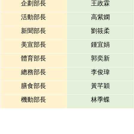
企劃部長
王政霖
活動部長
高紫嫻
新聞部長
劉筱柔
美宣部長
鍾宜娟
體育部長
郭奕新
總務部長
李俊瑋
膳食部長
黃芊穎
機動部長
林季蝶