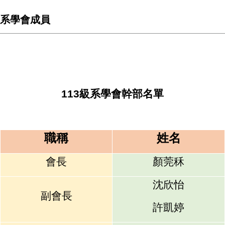
系學會成員
113
級系學會幹部名單
職稱
姓名
會長
顏莞秝
沈欣怡
副會長
許凱婷